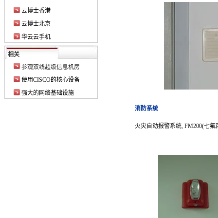
云博士香港
云博士北京
华云云手机
相关
参观双线超级信息机房
使用CISCO的核心设备
强大的网络基础设施
消防系统
火灾自动报警系统, FM200(