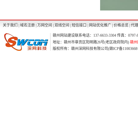
关于我们
|
域名注册
|
万网空间
|
双线空间
|
短信接口
|
网站优化推广
|
价格总览
|
代
赣州网站建设联系电话：137-6633-3304 传真：0797-82
地址：赣州市章贡区阳明路26号(老区政府院内)
赣州网
版权所有：赣州深网科技有限公司(赣ICP备11003668