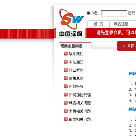
用户名:
密码
首 页
域名注册
请先登录会员，可以
首页
帮助主题列表
联系我们
本站通知
行业新闻
网站
价格总览
1、
付款帐号
2、懂
如何加盟代理
3、
4、
域名相关问题
网站
主机相关问题
邮局相关问题
1、
2、
3、