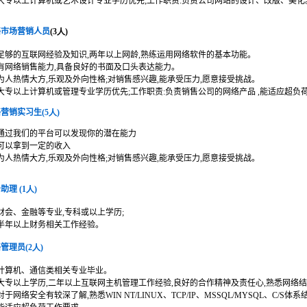
大专以上计算机或艺术设计专业学历优先;工作职责:负责公司网站的设计、改版、美化
络市场营销人员
(3
人)
足够的互联网经验及知识,两年以上网龄,熟练运用网络软件的基本功能。
有网络销售能力,具备良好的书面及口头表达能力。
为人热情大方,乐观及外向性格;对销售感兴趣,能承受压力,愿意接受挑战。
大专以上计算机或管理专业学历优先;工作职责:负责销售公司的网络产品 ,能适应超负
络营销实习生
(5
人)
通过我们的平台可以发现你的潜在能力
可以拿到一定的收入
为人热情大方,乐观及外向性格;对销售感兴趣,能承受压力,愿意接受挑战。
务助理
(
1人)
财会、金融等专业,专科或以上学历;
半年以上财务相关工作经验。
络管理员
(2
人)
计算机、通信类相关专业毕业。
大专以上学历,二年以上互联网主机管理工作经验,良好的合作精神及责任心,熟悉网络
对于网络安全有较深了解,熟悉WIN NT/LINUX、TCP/IP、MSSQL/MYSQL、C/S体系