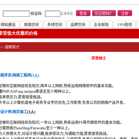
:
验证码:
网站建设
美国空间
多线空间
品牌空间
企业邮局
VPS租用
享受极大优惠的价格
>>
诚聘英才
求贤纳士
程序员/网络工程师
(3
人)
足够的互联网经验及知识,两年以上网龄,熟练运用网络软件的基本功能。
PHP/ASP/asp.net/java等语言至少两种以上。
能承受压力,愿意接受挑战。
大专以上计算机或电子商务专业学历优先;工作职责:负责公司的网络产品开发。
设计师/网页美工
(3
人)
足够的互联网经验及知识,一年以上网龄,熟练运用PS等作图软件的基本功能。
必需熟练PhotoShop/Fireworks至少一种以上。
为人热情大方,对设计感兴趣,能承受压力,沟通能力强,愿意接受挑战。