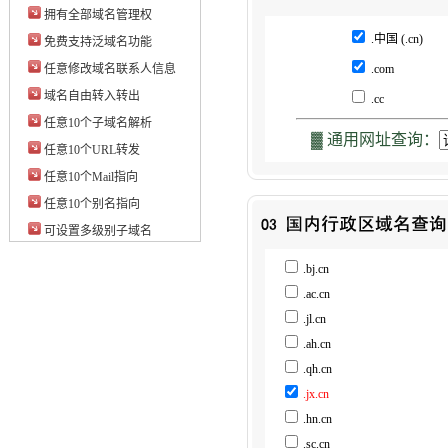
拥有全部域名管理权
.中国
(.cn)
免费支持泛域名功能
任意修改域名联系人信息
.com
域名自由转入转出
.cc
任意10个子域名解析
▓ 通用网址查询：
任意10个URL转发
任意10个Mail指向
任意10个别名指向
可设置多级别子域名
.bj.cn
.ac.cn
.jl.cn
.ah.cn
.qh.cn
.jx.cn
.hn.cn
.sc.cn