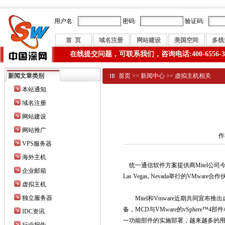
用户名:
密码:
验证码:
首 页
域名注册
网站建设
美国空间
多线
在线提交问题，可联系我们，咨询电话:400-6556-3
新闻文章类别
首页
>>
新闻中心
>>
虚拟主机相关
本站通知
域名注册
网站建设
网站推广
作
VPS服务器
海外主机
统一通信软件方案提供商Mitel公司
企业邮箱
Las Vegas, Nevada举行的VM
虚拟主机
独立服务器
Mitel和Vmware近期共同宣布推出虚拟化
备，MCD与VMware的vSphe
IDC资讯
一功能部件的实施部署，越来越多的