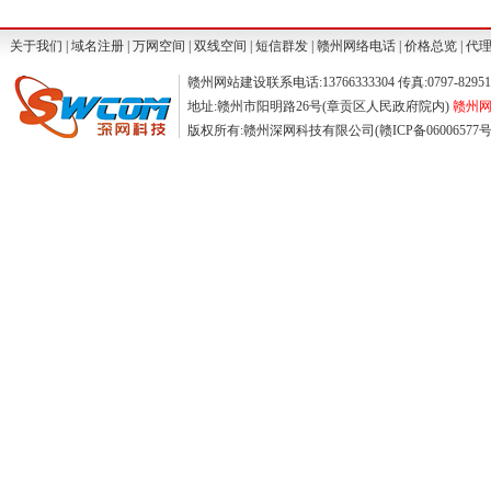
关于我们
|
域名注册
|
万网空间
|
双线空间
|
短信群发
|
赣州网络电话
|
价格总览
|
代
赣州网站建设联系电话:13766333304 传真:0797-829511
地址:赣州市阳明路26号(章贡区人民政府院内)
赣州网站
版权所有:赣州深网科技有限公司(赣ICP备06006577号) ©2004-