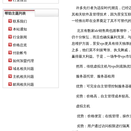
行业报告
许多先行者为适应时代潮流，已经迈
帮助主题列表
其相关软件及管理技术，因为景安互联
一经推出即在业界奠定了其不可替代
联系我们
本站通知
北京有数家idc销售商也踵事增华，
行业新闻
仍十分恢弘，而且也确实赢利无算。与
息维护方面，景安vps更具有得天独
价格总览
之多，他们莫不剑拔弩张、执戈舞戚，
付款帐号
赢得最大利益。于是，一场争夺vps
如何加盟代理
然而，传统虚拟主机与vps到底孰优孰
域名相关问题
服务器托管、服务器租用
主机相关问题
邮局相关问题
优势：可完全自主管理控制服务器硬
劣势：价格高，自主管理成本较高
虚拟主机
优势：价格便宜；在线管理，操作方
劣势：用户通过访问权限进行隔离，