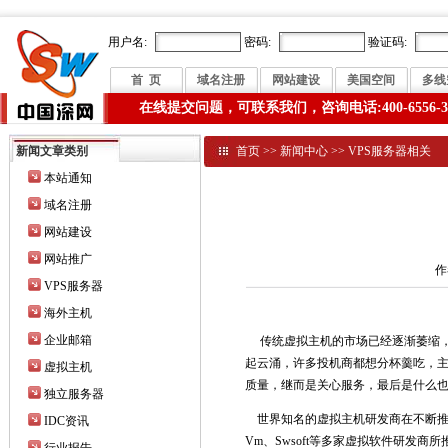
用户名:
密码:
验证码:
首 页
域名注册
网站建设
美国空间
多线
在线提交问题，可联系我们，咨询电话:400-6556-3
新闻文章类别
首页
>>
新闻中心
>>
VPS服务器相关
本站通知
域名注册
网站建设
网站推广
作
VPS服务器
海外主机
企业邮箱
传统虚拟主机的市场已经逐渐萎缩，
起云涌，许多投机商都想分杯羹吃，
虚拟主机
质量，继而是关心服务，最后是什么
独立服务器
世界知名的虚拟主机研发商在不断推
IDC资讯
Vm、Swsoft等多家虚拟软件研发