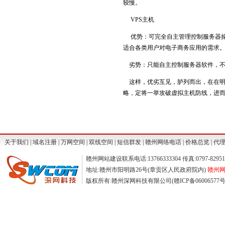
较慢。
VPS主机
优势：可完全自主管理控制服务器操
适合各类用户对电子商务应用的需求
劣势：只能自主控制服务器软件，不
这样，优劣互见，胪列而出，在在明
略，定将一举攻破虚拟主机防线，进
关于我们
|
域名注册
|
万网空间
|
双线空间
|
短信群发
|
赣州网络电话
|
价格总览
|
代
赣州网站建设联系电话:13766333304 传真:0797-829511
地址:赣州市阳明路26号(章贡区人民政府院内)
赣州网站
版权所有:赣州深网科技有限公司(赣ICP备06006577号) ©2004-