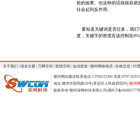
前的效果。但这样的话就很容易
往会起到反作用。
要知道关键词是否过多，我们可
度，关键字的密度应该控制在8%
关于我们
|
域名注册
|
万网空间
|
双线空间
|
短信群发
|
赣州网络电话
|
价格总览
|
代
赣州网站建设联系电话:13766333304 传真:0797-829511
地址:赣州市阳明路26号(章贡区人民政府院内)
赣州网站
版权所有:赣州深网科技有限公司(赣ICP备06006577号) ©2004-