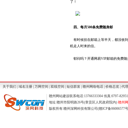
了！
四、每月500条免费随身邮
有时候挂在邮箱上等半天，都没收到
机走人时来的信。
郁闷吗？开通网易VIP邮箱的免费随
关于我们
|
域名注册
|
万网空间
|
双线空间
|
短信群发
|
赣州网络电话
|
价格总览
|
代
赣州网站建设联系电话:13766333304 传真:0797-829511
地址:赣州市阳明路26号(章贡区人民政府院内)
赣州网站
版权所有:赣州深网科技有限公司(赣ICP备06006577号) ©2004-