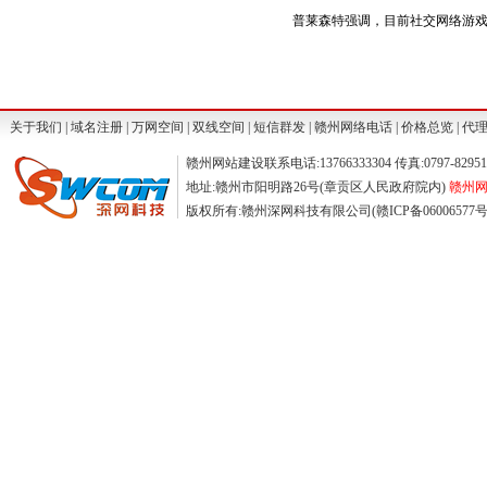
普莱森特强调，目前社交网络游戏正
关于我们
|
域名注册
|
万网空间
|
双线空间
|
短信群发
|
赣州网络电话
|
价格总览
|
代
赣州网站建设联系电话:13766333304 传真:0797-829511
地址:赣州市阳明路26号(章贡区人民政府院内)
赣州网站
版权所有:赣州深网科技有限公司(赣ICP备06006577号) ©2004-