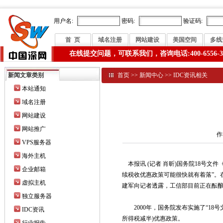
用户名:
密码:
验证码:
首 页
域名注册
网站建设
美国空间
多线
在线提交问题，可联系我们，咨询电话:400-6556-3
新闻文章类别
首页
>>
新闻中心
>>
IDC资讯相关
本站通知
域名注册
网站建设
网站推广
作
VPS服务器
海外主机
本报讯 (记者 肖昕)国务院18号
企业邮箱
续税收优惠政策可能很快就有着落”。在
虚拟主机
建军向记者透露，工信部目前正在酝酿出
独立服务器
2000年，国务院发布实施了“18号
IDC资讯
所得税减半)优惠政策。