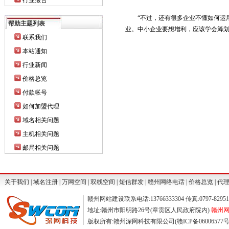
行业报告
“不过，还有很多企业不懂如何运用这
帮助主题列表
业。中小企业要想增利，应该学会筹
联系我们
本站通知
行业新闻
价格总览
付款帐号
如何加盟代理
域名相关问题
主机相关问题
邮局相关问题
关于我们
|
域名注册
|
万网空间
|
双线空间
|
短信群发
|
赣州网络电话
|
价格总览
|
代
赣州网站建设联系电话:13766333304 传真:0797-829511
地址:赣州市阳明路26号(章贡区人民政府院内)
赣州网站
版权所有:赣州深网科技有限公司(赣ICP备06006577号) ©2004-