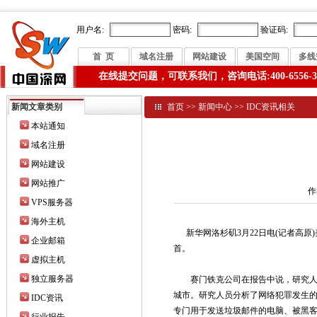
用户名:
密码:
验证码:
首 页
域名注册
网站建设
美国空间
多线
在线提交问题，可联系我们，咨询电话:400-6556-3
新闻文章类别
首页
>>
新闻中心
>>
IDC资讯相关
本站通知
域名注册
网站建设
网站推广
作
VPS服务器
海外主机
新华网洛杉矶3月22日电(记者高原
企业邮箱
首。
虚拟主机
独立服务器
赛门铁克公司在报告中说，研究人员利
城市。研究人员分析了网络犯罪发生
IDC资讯
专门用于发送垃圾邮件的电脑、被黑