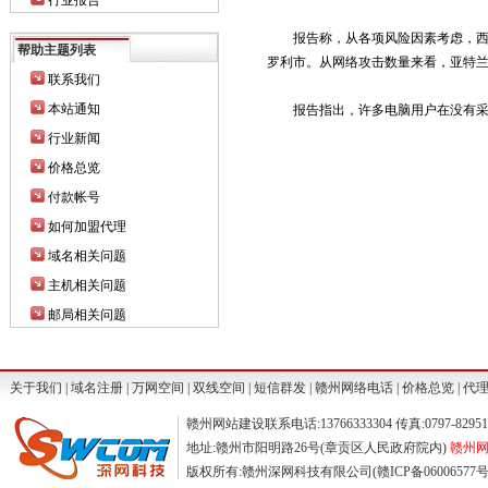
行业报告
报告称，从各项风险因素考虑，西雅
帮助主题列表
罗利市。从网络攻击数量来看，亚特
联系我们
本站通知
报告指出，许多电脑用户在没有采取
行业新闻
价格总览
付款帐号
如何加盟代理
域名相关问题
主机相关问题
邮局相关问题
关于我们
|
域名注册
|
万网空间
|
双线空间
|
短信群发
|
赣州网络电话
|
价格总览
|
代
赣州网站建设联系电话:13766333304 传真:0797-829511
地址:赣州市阳明路26号(章贡区人民政府院内)
赣州网站
版权所有:赣州深网科技有限公司(赣ICP备06006577号) ©2004-