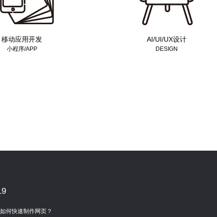
移动应用开发
AI/UI/UX设计
小程序/APP
DESIGN
ndroid/微信公众平台、小程
人工智能图型识别、语音识别/图
交互、视觉设计、HTML5
界面设计/交互设计/用户测试研究
发、功能定制开发
用户体验设计
19
如何快速制作网页？