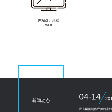
网站设计开发
WEB
高端品牌网站设计/电商平台建设/营
iOS/A
销类网站/响应式网页设计/手机网页
序、APP
开发
开
04-14
20
新闻动态
没有网页制作经验的小白