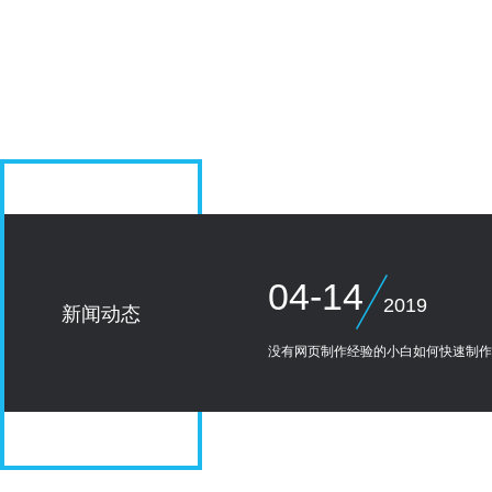
高端品牌网站设计/电商平台建设/营
iOS/Android/微信公众平台、小
销类网站/响应式网页设计/手机网页
序、APP交互、视觉设计、HTML
开发
开发、功能定制开发
04-14
2019
新闻动态
没有网页制作经验的小白如何快速制作